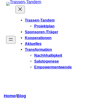
Zum
Inhalt
springen
Trassen-Tandem
Projektplan
Sponsoren /Träger
Kooperationen
Aktuelles
Transformation
Nachhhaltigkeit
Salutogenese
Empowermentwende
Home
/
Blog