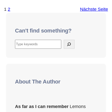
1
2
Nächste Seite
Can't find something?
S
u
c
h
e
n
About The Author
As far as I can remember
Lemons