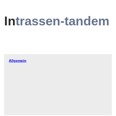
In
trassen-tandem
Allgemein