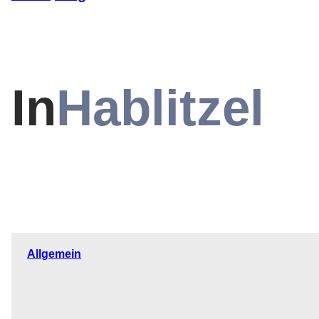
In
Hablitzel
Allgemein