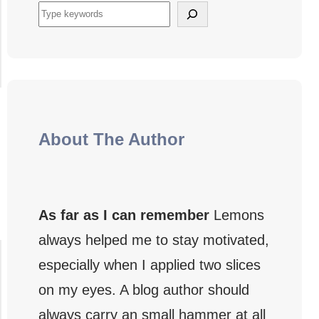
S
u
c
h
e
n
About The Author
As far as I can remember
Lemons
always helped me to stay motivated,
especially when I applied two slices
on my eyes. A blog author should
always carry an small hammer at all