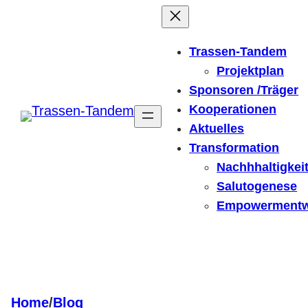
Zum
Inhalt
Trassen-Tandem
springen
Projektplan
Sponsoren /Träger
Kooperationen
Aktuelles
Transformation
Nachhhaltigkei
Salutogenese
Empowerment
Home
/
Blog