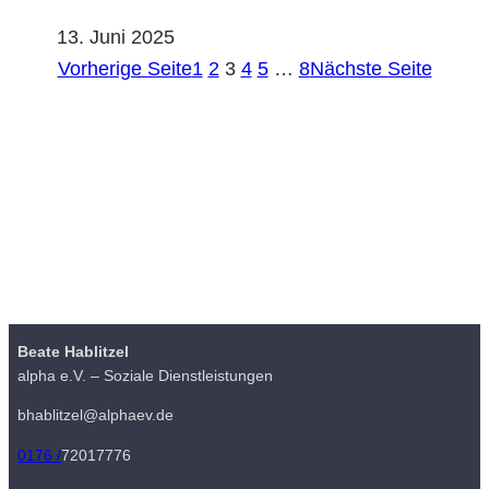
13. Juni 2025
Vorherige Seite
1
2
3
4
5
…
8
Nächste Seite
Beate Hablitzel
alpha e.V. – Soziale Dienstleistungen
bhablitzel@alphaev.de
0176 /
72017776