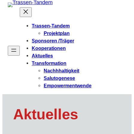
Zum
Inhalt
springen
Trassen-Tandem
Projektplan
Sponsoren /Träger
Kooperationen
Aktuelles
Transformation
Nachhhaltigkeit
Salutogenese
Empowermentwende
Aktuelles